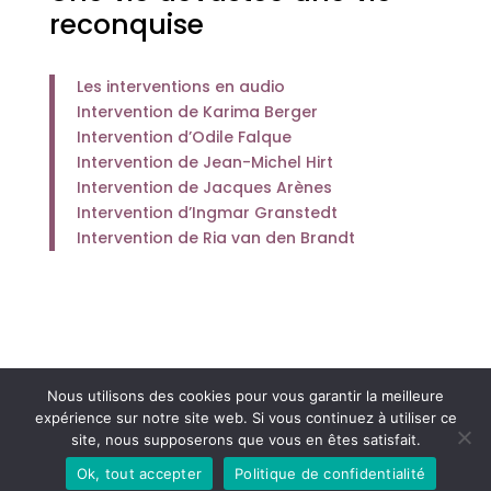
reconquise
Les interventions en audio
Intervention de Karima Berger
Intervention d’Odile Falque
Intervention de Jean-Michel Hirt
Intervention de Jacques Arènes
Intervention d’Ingmar Granstedt
Intervention de Ria van den Brandt
Nous utilisons des cookies pour vous garantir la meilleure
Association
Les Amis d'Etty Hillesum
| Tous
expérience sur notre site web. Si vous continuez à utiliser ce
droits réservés © 2021 |
Mentions légales et
site, nous supposerons que vous en êtes satisfait.
politique de confidentialité
| Site réalisé
Ok, tout accepter
Politique de confidentialité
par
Nolad Web Solution