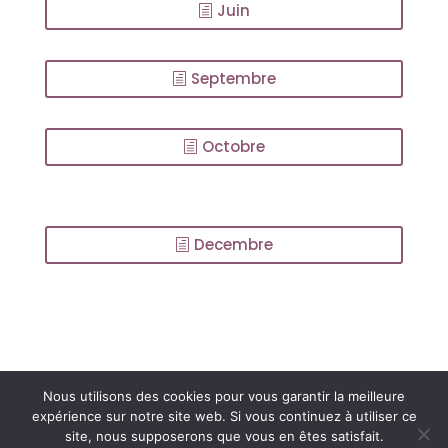
Juin
Septembre
Octobre
Decembre
Nous utilisons des cookies pour vous garantir la meilleure
Association
Les Amis d'Etty Hillesum
| Tous
expérience sur notre site web. Si vous continuez à utiliser ce
droits réservés © 2021 |
Mentions légales et
site, nous supposerons que vous en êtes satisfait.
politique de confidentialité
| Site réalisé